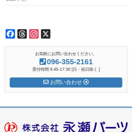
F
T
In
X
a
hr
st
c
e
a
お気軽にお問い合わせください。
e
a
gr
096-355-2161
b
d
a
受付時間 8:45-17:30 [日・祝日除く ]
o
s
m
お問い合わせ
o
k