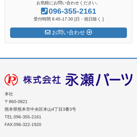
c
e
a
お気軽にお問い合わせください。
e
a
gr
096-355-2161
b
d
a
受付時間 8:45-17:30 [日・祝日除く ]
o
s
m
お問い合わせ
o
k
本社
〒860-0821
熊本県熊本市中央区本山4丁目3番3号
TEL:096-355-2161
FAX:096-322-1920