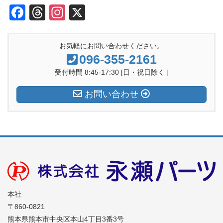
F
T
In
X
a
hr
st
c
e
a
お気軽にお問い合わせください。
e
a
gr
096-355-2161
b
d
a
受付時間 8:45-17:30 [日・祝日除く ]
o
s
m
お問い合わせ
o
k
本社
〒860-0821
熊本県熊本市中央区本山4丁目3番3号