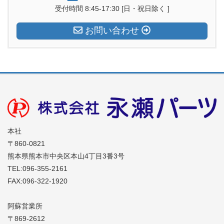
b
d
a
受付時間 8:45-17:30 [日・祝日除く ]
o
s
m
お問い合わせ
o
k
本社
〒860-0821
熊本県熊本市中央区本山4丁目3番3号
TEL:096-355-2161
FAX:096-322-1920
阿蘇営業所
〒869-2612