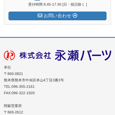
b
d
a
受付時間 8:45-17:30 [日・祝日除く ]
o
s
m
お問い合わせ
o
k
本社
〒860-0821
熊本県熊本市中央区本山4丁目3番3号
TEL:096-355-2161
FAX:096-322-1920
阿蘇営業所
〒869-2612