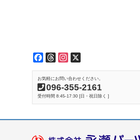
F
T
In
X
a
hr
st
c
e
a
お気軽にお問い合わせください。
e
a
gr
096-355-2161
b
d
a
受付時間 8:45-17:30 [日・祝日除く ]
o
s
m
o
k