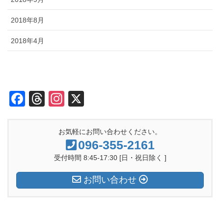
2018年8月
2018年4月
F
T
In
X
a
hr
st
c
e
a
お気軽にお問い合わせください。
e
a
gr
096-355-2161
b
d
a
受付時間 8:45-17:30 [日・祝日除く ]
o
s
m
お問い合わせ
o
k